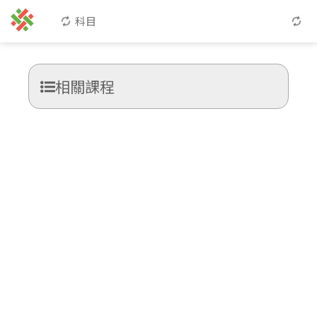
科目
相關課程