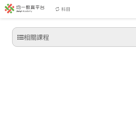
科目
相關課程