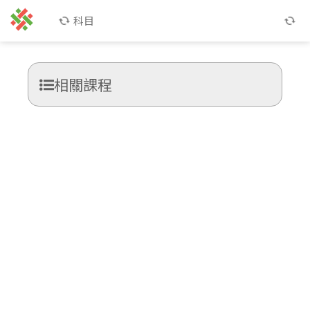
科目
相關課程