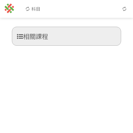
科目
相關課程