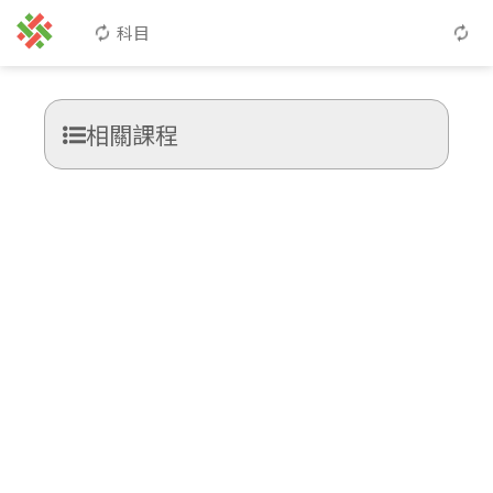
科目
相關課程