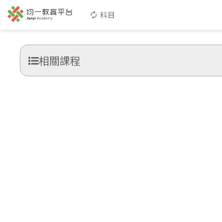
科目
相關課程