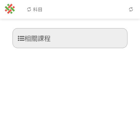
科目
相關課程