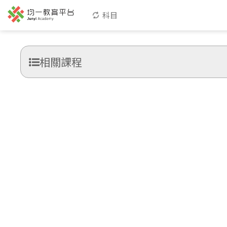
科目
相關課程