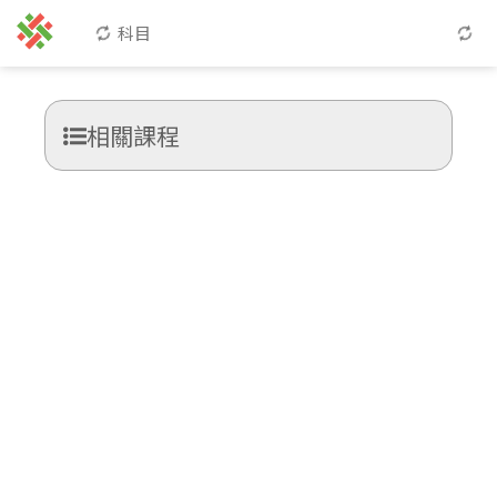
科目
相關課程