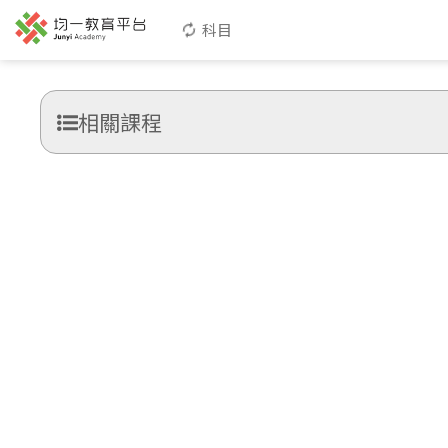
科目
相關課程