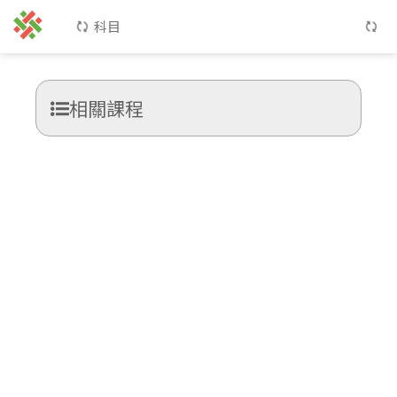
科目
相關課程