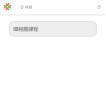
科目
相關課程