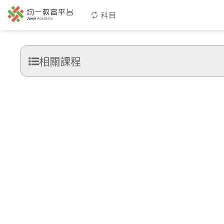
科目
相關課程