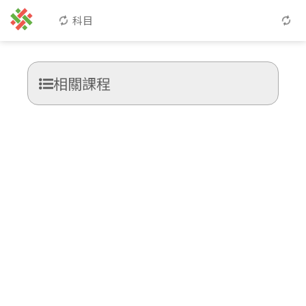
科目
相關課程