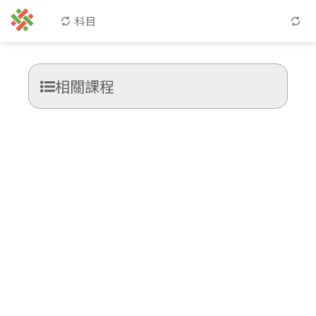
科目
相關課程