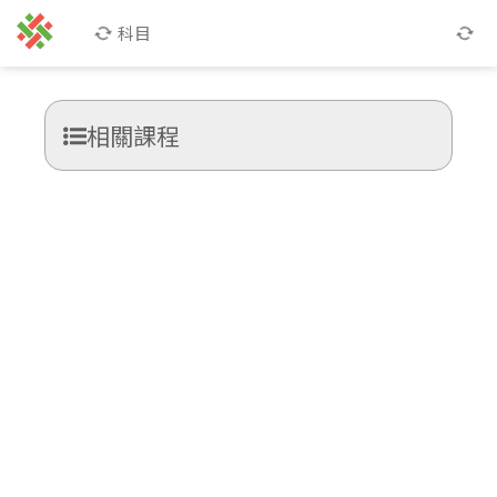
科目
相關課程