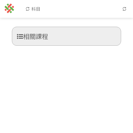
科目
相關課程