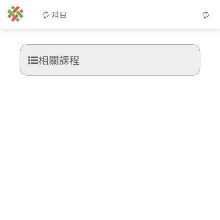
科目
相關課程