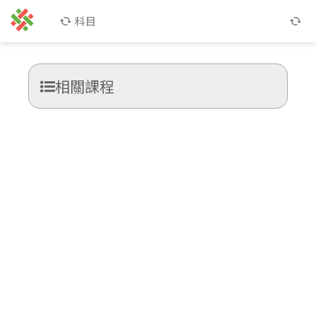
科目
相關課程