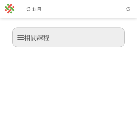
科目
相關課程