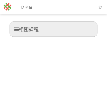
科目
相關課程