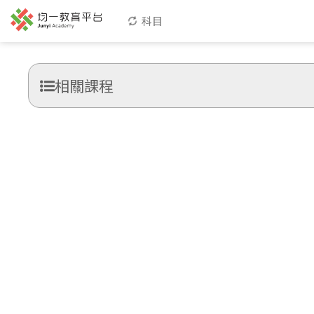
科目
相關課程