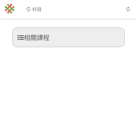
科目
相關課程