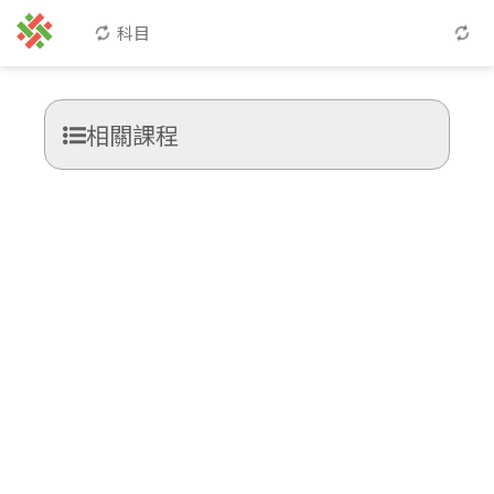
科目
相關課程