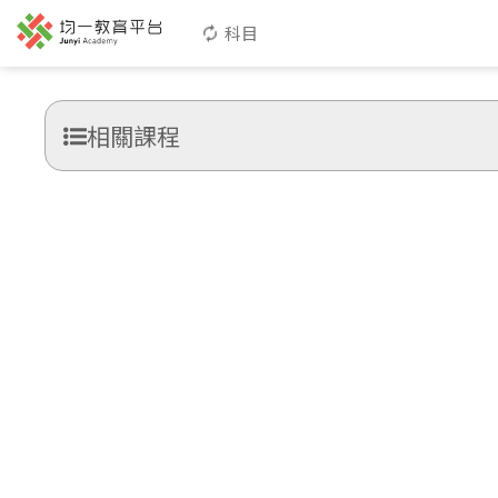
科目
相關課程