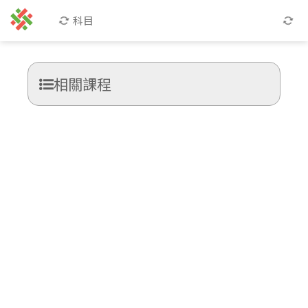
科目
相關課程