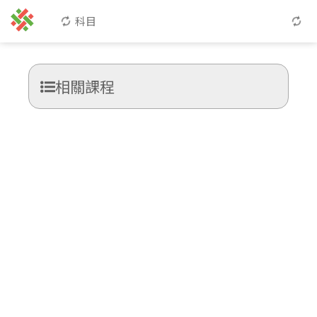
科目
相關課程