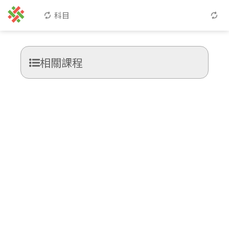
科目
相關課程