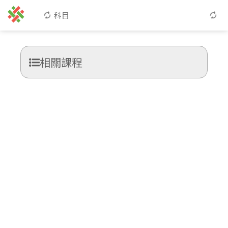
科目
相關課程