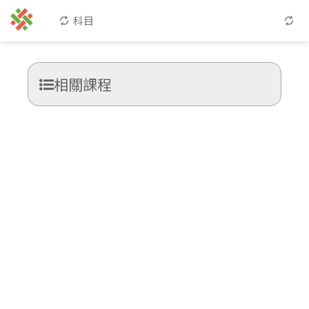
科目
相關課程