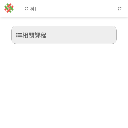
科目
相關課程