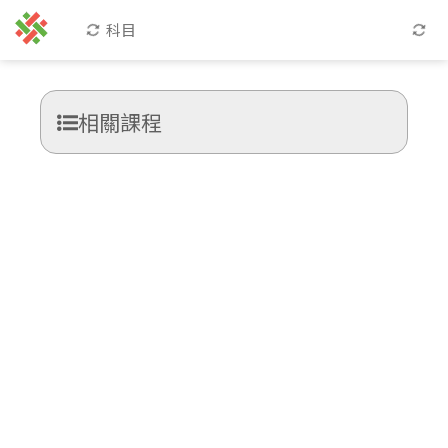
科目
相關課程