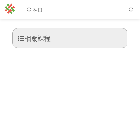
科目
相關課程