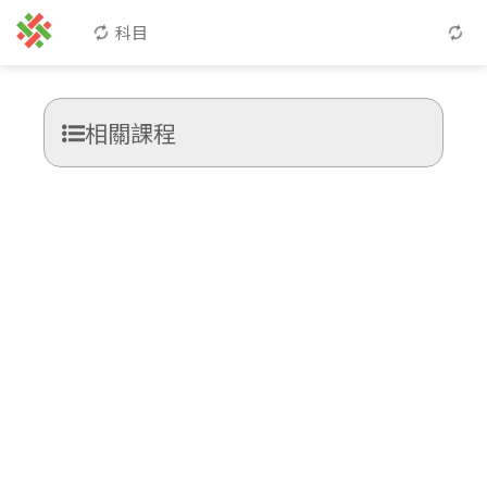
科目
相關課程