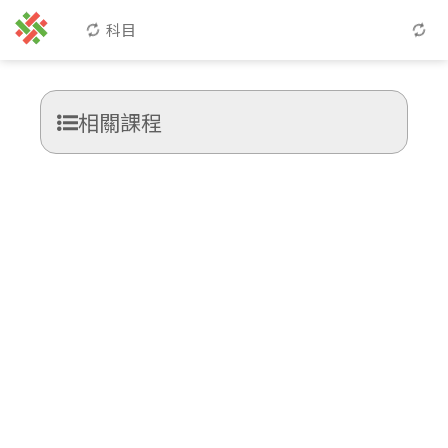
科目
相關課程