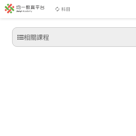
科目
相關課程