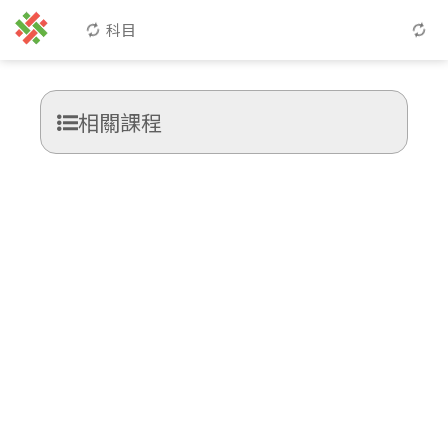
科目
相關課程