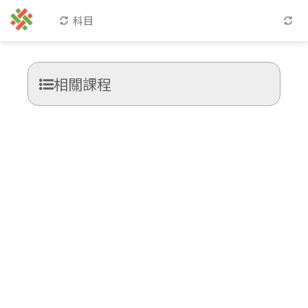
科目
相關課程