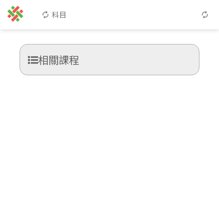
科目
相關課程