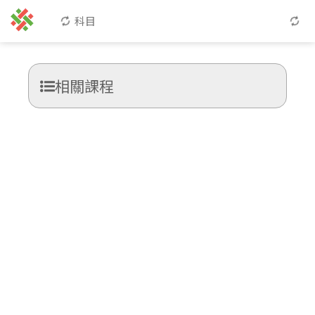
科目
相關課程