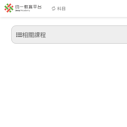
科目
相關課程