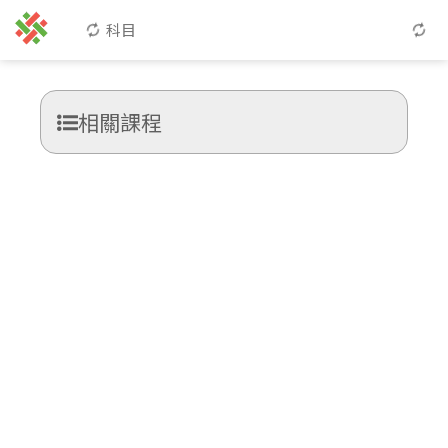
科目
相關課程