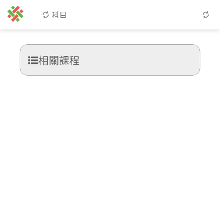
科目
相關課程