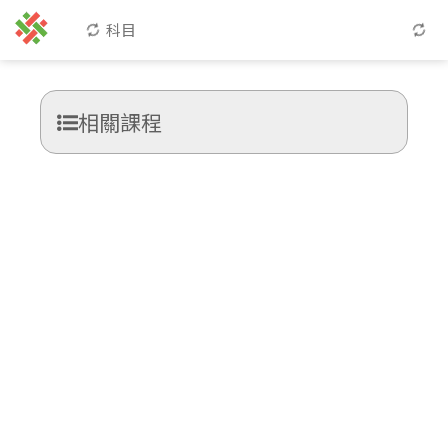
科目
相關課程