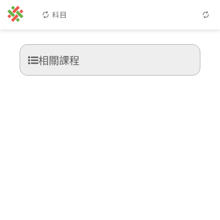
科目
相關課程