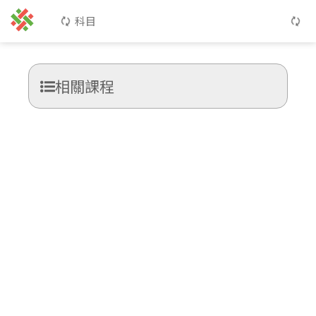
科目
相關課程