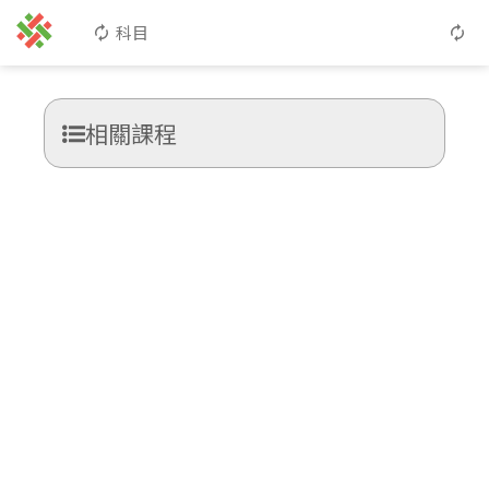
科目
相關課程