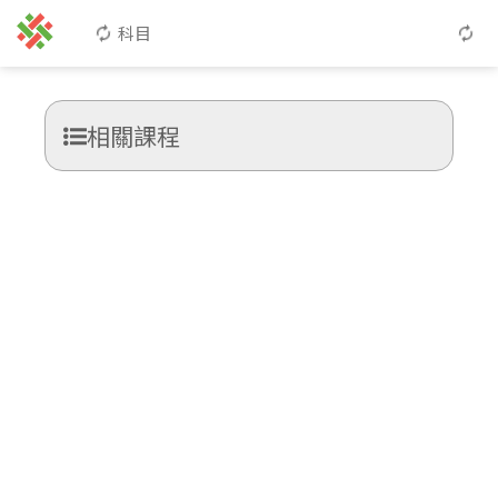
科目
相關課程