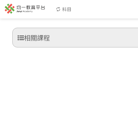
科目
相關課程