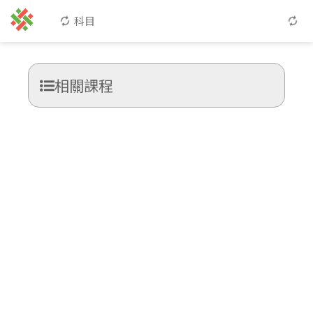
科目
相關課程